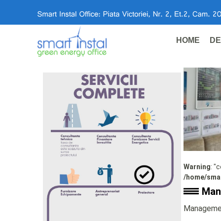
HOME
DE
Warning
: "
/home/smar
Mana
Managementu