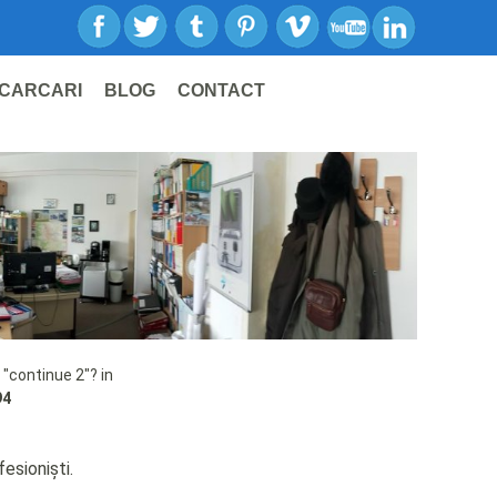
CARCARI
BLOG
CONTACT
 "continue 2"? in
94
esioniști.