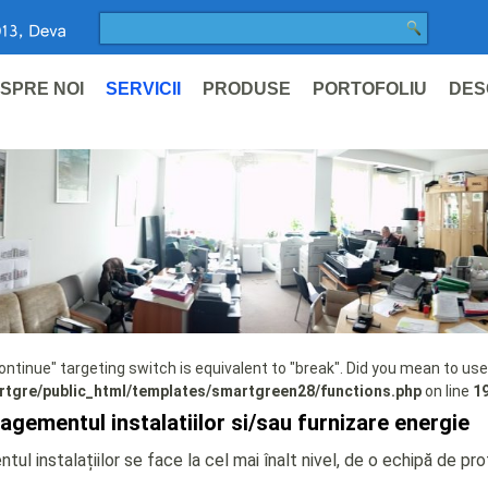
SPRE NOI
SERVICII
PRODUSE
PORTOFOLIU
DES
continue" targeting switch is equivalent to "break". Did you mean to use
tgre/public_html/templates/smartgreen28/functions.php
on line
1
gementul instalatiilor si/sau furnizare energie
l instalațiilor se face la cel mai înalt nivel, de o echipă de prof